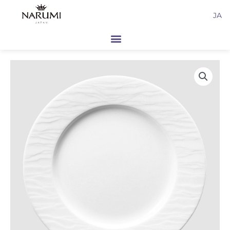
内
JA
容
を
ス
キ
ッ
プ