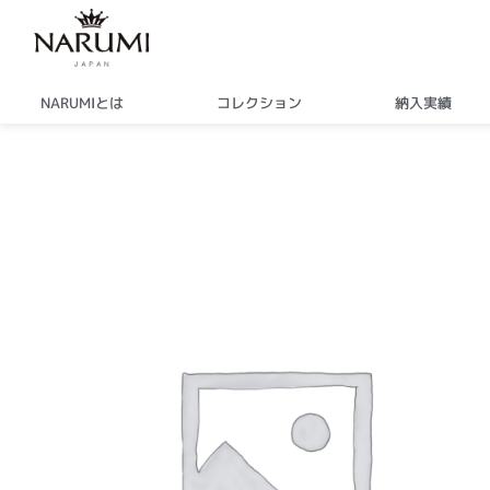
内
容
を
ス
NARUMIとは
コレクション
納入実績
キ
ッ
プ