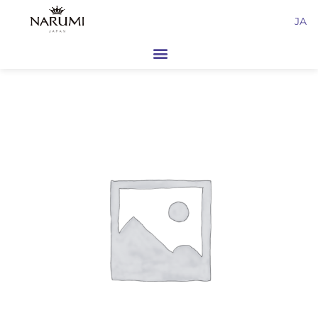
内
JA
容
を
ス
キ
ッ
プ