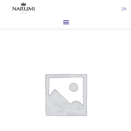
内
JA
容
を
ス
キ
ッ
プ