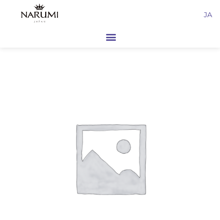
内
JA
容
を
ス
キ
ッ
プ