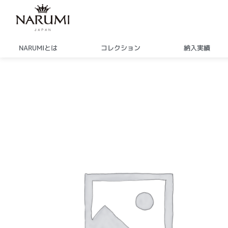
内
容
を
ス
NARUMIとは
コレクション
納入実績
キ
ッ
プ