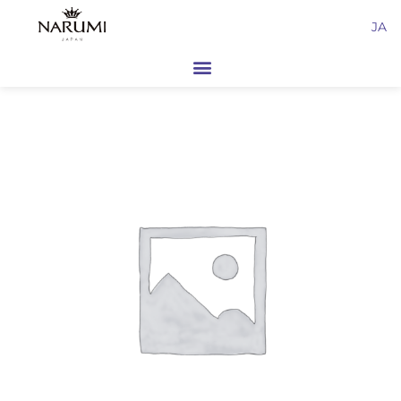
内
JA
容
を
ス
キ
ッ
プ