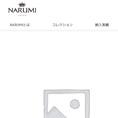
内
容
を
ス
NARUMIとは
コレクション
納入実績
キ
ッ
プ