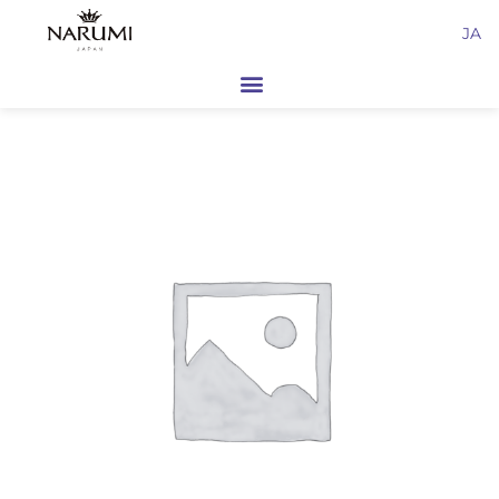
内
JA
容
を
ス
キ
ッ
プ