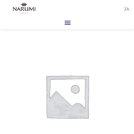
内
JA
容
を
ス
キ
ッ
プ