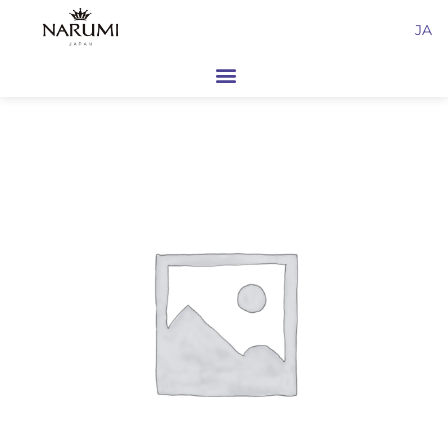
内
JA
容
を
ス
キ
ッ
プ