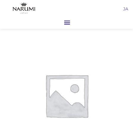
内
JA
容
を
ス
キ
ッ
プ