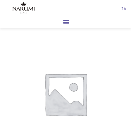
内
JA
容
を
ス
キ
ッ
プ