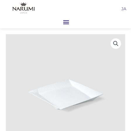
内
JA
容
を
ス
キ
ッ
プ