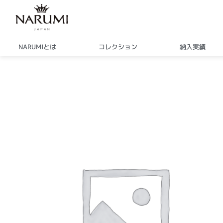
内
容
を
ス
NARUMIとは
コレクション
納入実績
キ
ッ
プ