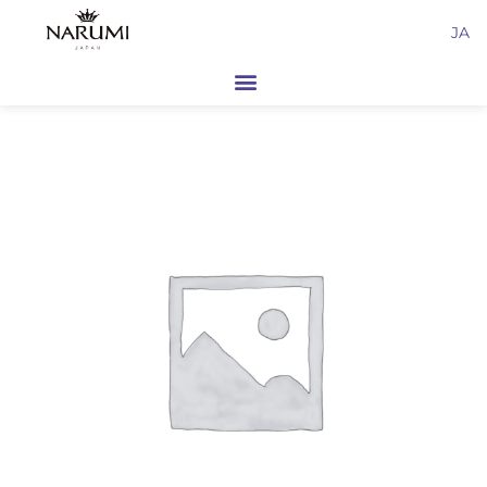
内
JA
容
を
ス
キ
ッ
プ