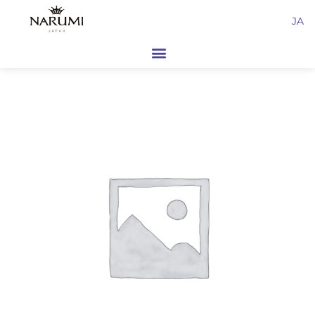
内
JA
容
を
ス
キ
ッ
プ