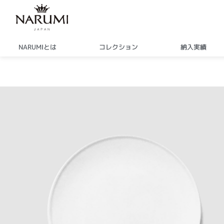
内
容
を
ス
NARUMIとは
コレクション
納入実績
キ
ッ
プ