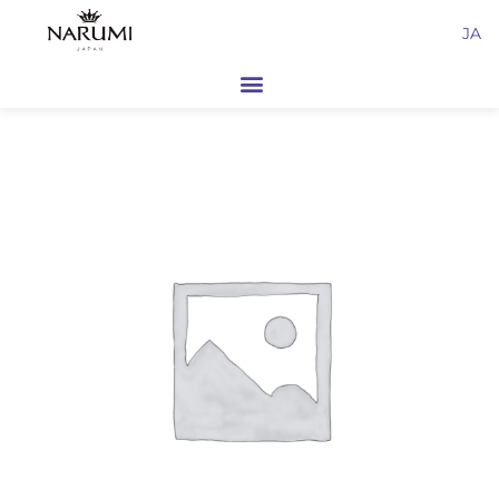
内
JA
容
を
ス
キ
ッ
プ