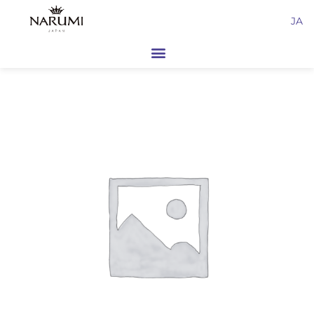
内
JA
容
を
ス
キ
ッ
プ