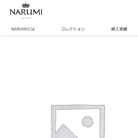
内
容
を
ス
NARUMIとは
コレクション
納入実績
キ
ッ
プ