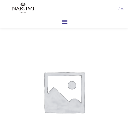
内
JA
容
を
ス
キ
ッ
プ