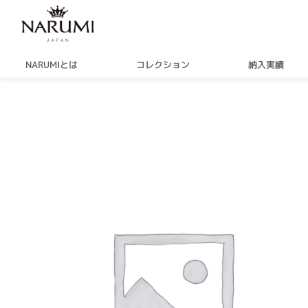
内
容
を
ス
NARUMIとは
コレクション
納入実績
キ
ッ
プ