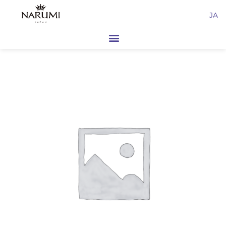
内
JA
容
を
ス
キ
ッ
プ