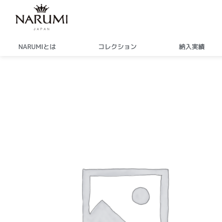
内
容
を
ス
NARUMIとは
コレクション
納入実績
キ
ッ
プ