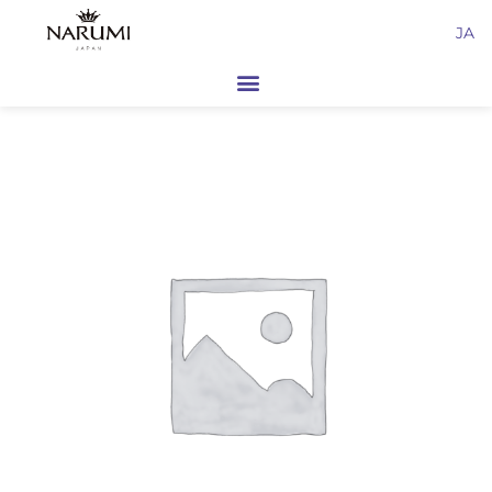
内
JA
容
を
ス
キ
ッ
プ