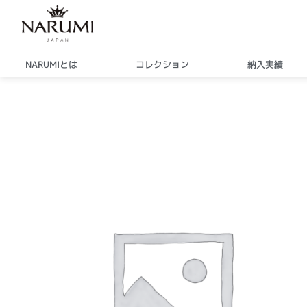
内
容
を
ス
NARUMIとは
コレクション
納入実績
キ
ッ
プ