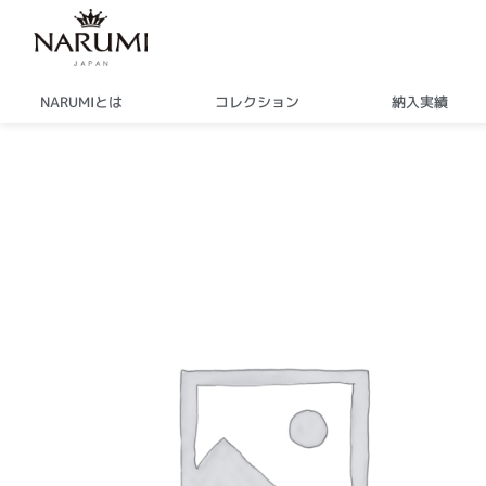
内
容
を
ス
NARUMIとは
コレクション
納入実績
キ
ッ
プ