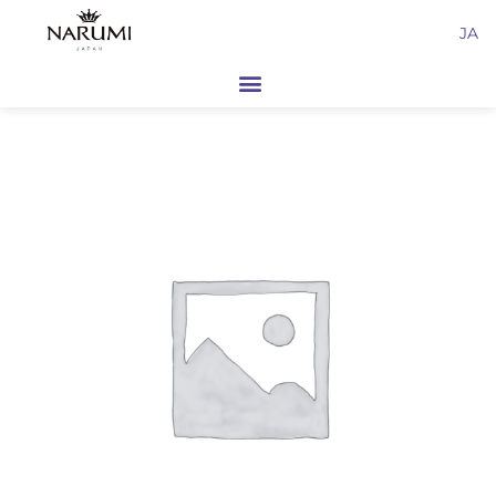
内
JA
容
を
ス
キ
ッ
プ