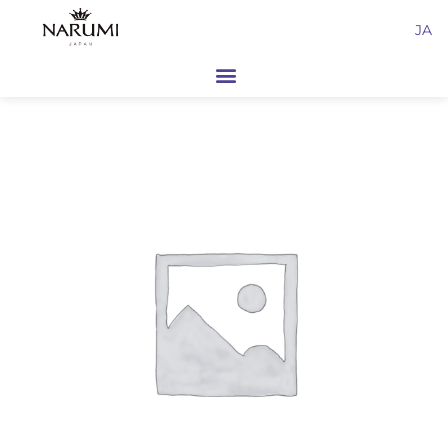
内
JA
容
を
ス
キ
ッ
プ