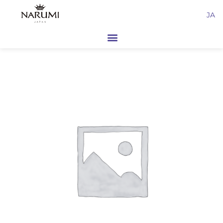
内
JA
容
を
ス
キ
ッ
プ