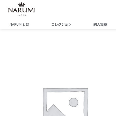
内
容
を
ス
NARUMIとは
コレクション
納入実績
キ
ッ
プ