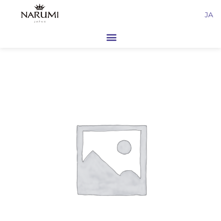
内
JA
容
を
ス
キ
ッ
プ