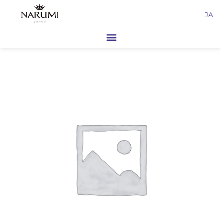
内
JA
容
を
ス
キ
ッ
プ