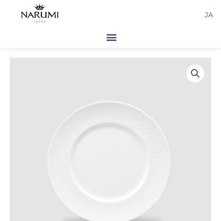
内
JA
容
を
ス
キ
ッ
プ