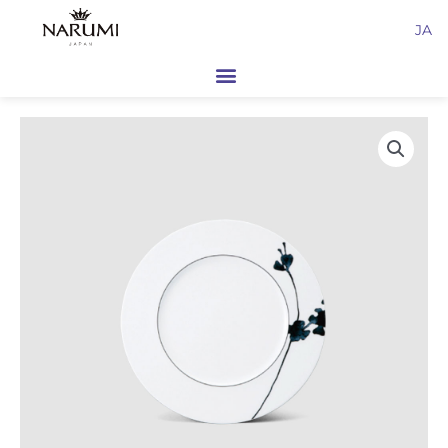
内
JA
容
を
ス
キ
ッ
プ