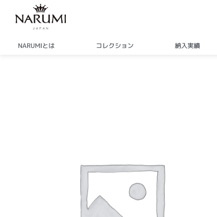
内
容
を
ス
NARUMIとは
コレクション
納入実績
キ
ッ
プ