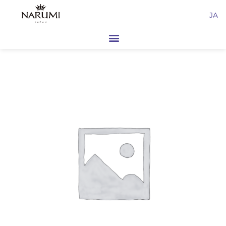
内
JA
容
を
ス
キ
ッ
プ