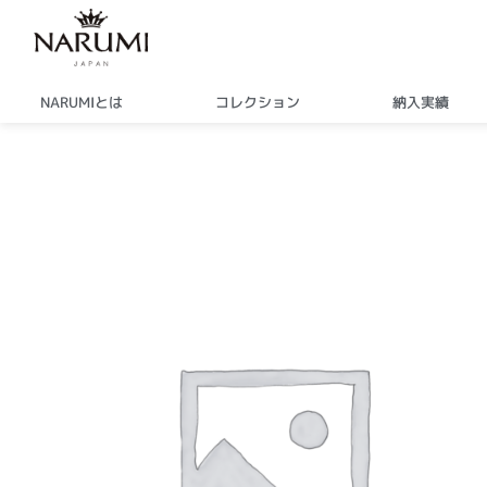
内
容
を
ス
NARUMIとは
コレクション
納入実績
キ
ッ
プ