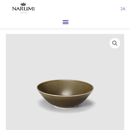
内
JA
容
を
ス
キ
ッ
プ