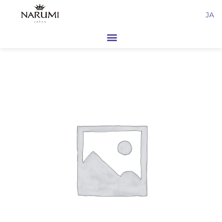
内
JA
容
を
ス
キ
ッ
プ