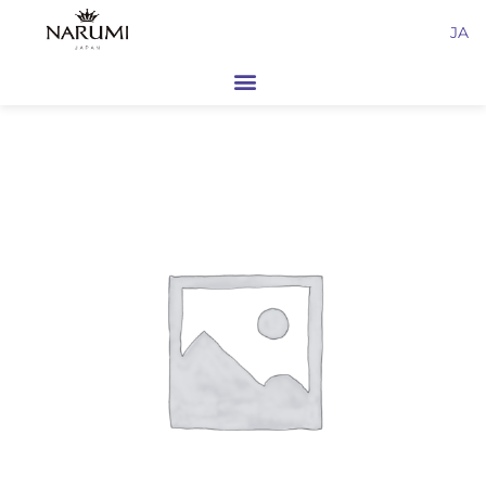
内
JA
容
を
ス
キ
ッ
プ