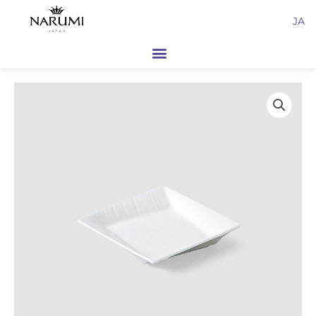
内
JA
容
を
ス
キ
ッ
プ