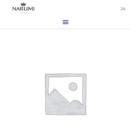
内
JA
容
を
ス
キ
ッ
プ