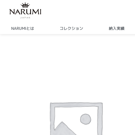
内
容
を
ス
NARUMIとは
コレクション
納入実績
キ
ッ
プ