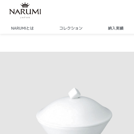
内
容
を
ス
NARUMIとは
コレクション
納入実績
キ
ッ
プ