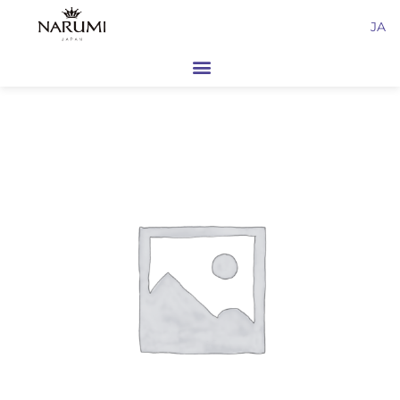
内
JA
容
を
ス
キ
ッ
プ