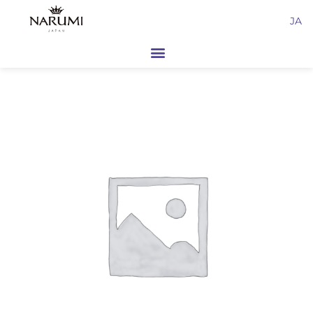
内
JA
容
を
ス
キ
ッ
プ