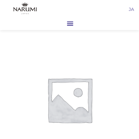
内
JA
容
を
ス
キ
ッ
プ