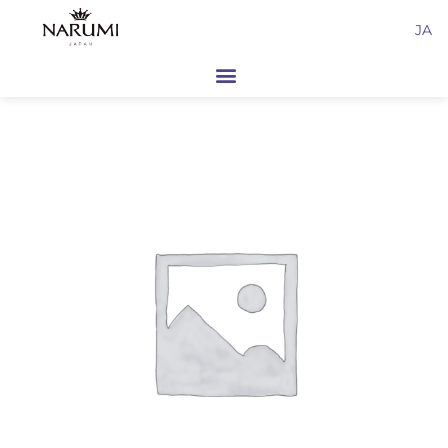
内
JA
容
を
ス
キ
ッ
プ